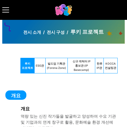
루키 프로젝트
전시 소개
/
전시 구성
/
신규 캐릭터 IP
루키
빌드업 기획관
한류
KOCCA
ESG관
홍보관 (IP
프로젝트
(Forena Zone)
IP관
컨설팅관
Basecamp)
개요
개요
역량 있는 신진 작가들을 발굴하고 양성하여 수요 기관
및 기업과의 연계 창구로 활용, 문화예술 환경 개선에